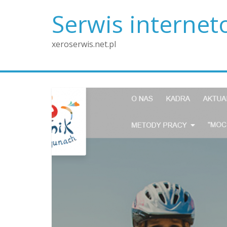
Skip
Serwis interne
to
content
xeroserwis.net.pl