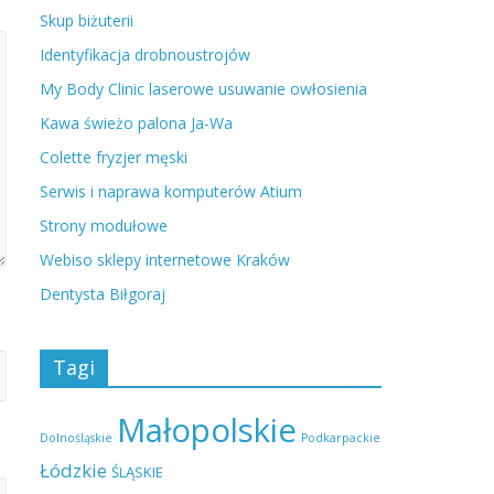
Skup biżuterii
Identyfikacja drobnoustrojów
My Body Clinic laserowe usuwanie owłosienia
Kawa świeżo palona Ja-Wa
Colette fryzjer męski
Serwis i naprawa komputerów Atium
Strony modułowe
Webiso sklepy internetowe Kraków
Dentysta Biłgoraj
Tagi
Małopolskie
Dolnośląskie
Podkarpackie
Łódzkie
ŚLĄSKIE