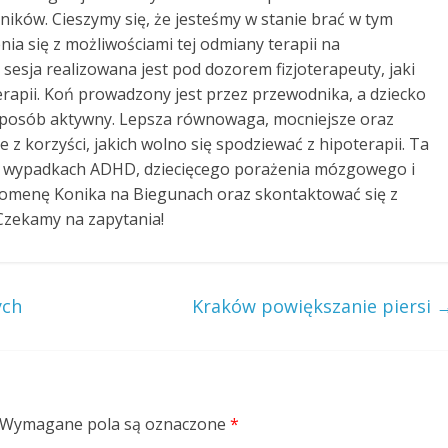
ników. Cieszymy się, że jesteśmy w stanie brać w tym
ia się z możliwościami tej odmiany terapii na
esja realizowana jest pod dozorem fizjoterapeuty, jaki
erapii. Koń prowadzony jest przez przewodnika, a dziecko
sposób aktywny. Lepsza równowaga, mocniejsze oraz
e z korzyści, jakich wolno się spodziewać z hipoterapii. Ta
w wypadkach ADHD, dziecięcego porażenia mózgowego i
 domenę Konika na Biegunach oraz skontaktować się z
 Czekamy na zapytania!
ych
Kraków powiększanie piersi
Wymagane pola są oznaczone
*