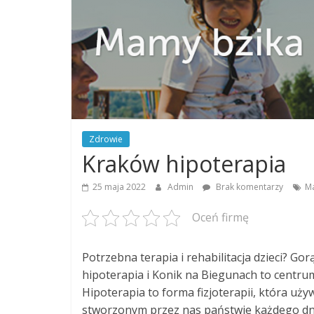
Zdrowie
Kraków hipoterapia
25 maja 2022
Admin
Brak komentarzy
Ma
Oceń firmę
Potrzebna terapia i rehabilitacja dzieci? Go
hipoterapia i Konik na Biegunach to centru
Hipoterapia to forma fizjoterapii, która uż
stworzonym przez nas państwie każdego dni