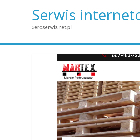
Skip
Serwis interne
to
content
xeroserwis.net.pl