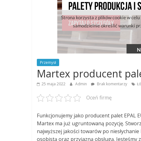
Przemysł
Martex producent pal
25 maja 2022
Admin
Brak komentarzy
Łó
Oceń firmę
Funkcjonujemy jako producent palet EPAL 
Martex ma już ugruntowaną pozycję. Stworz
najwyższej jakości towarów po niesłychanie
osobistą oraz przyjazną obsługą. Jesteśmy z