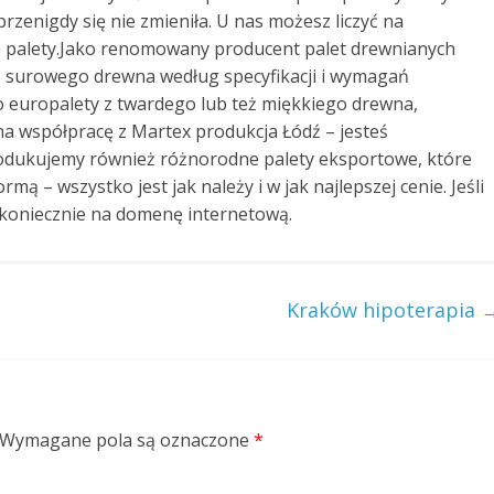
przenigdy się nie zmieniła. U nas możesz liczyć na
e palety.Jako renomowany producent palet drewnianych
 surowego drewna według specyfikacji i wymagań
 o europalety z twardego lub też miękkiego drewna,
ę na współpracę z Martex produkcja Łódź – jesteś
Produkujemy również różnorodne palety eksportowe, które
ą – wszystko jest jak należy i w jak najlepszej cenie. Jeśli
j koniecznie na domenę internetową.
Kraków hipoterapia
Wymagane pola są oznaczone
*