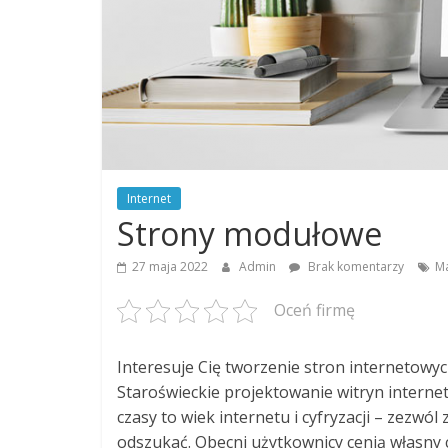
Internet
Strony modułowe
27 maja 2022
Admin
Brak komentarzy
Ma
Oceń firmę
Interesuje Cię tworzenie stron internetowyc
Staroświeckie projektowanie witryn intern
czasy to wiek internetu i cyfryzacji – zezw
odszukać. Obecni użytkownicy cenią własny 