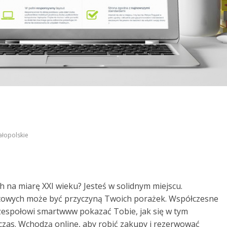
łopolskie
h na miarę XXI wieku? Jesteś w solidnym miejscu.
etowych może być przyczyną Twoich porażek. Współczesne
ól zespołowi smartwww pokazać Tobie, jak się w tym
czas. Wchodzą online, aby robić zakupy i rezerwować