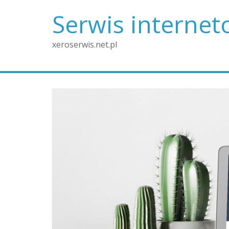
Skip
Serwis interne
to
content
xeroserwis.net.pl